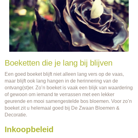
Boeketten die je lang bij blijven
Een goed boeket blijft niet alleen lang vers op de vaas,
maar blijft ook lang hangen in de herinnering van de
ontvang(st)er. Zo’n boeket is vaak een blijk van waardering
of gewoon om iemand te verrassen met een lekker
geurende en mooi samengestelde bos bloemen. Voor zo’n
boeket zit u helemaal goed bij De Zwaan Bloemen &
Decoratie.
Inkoopbeleid