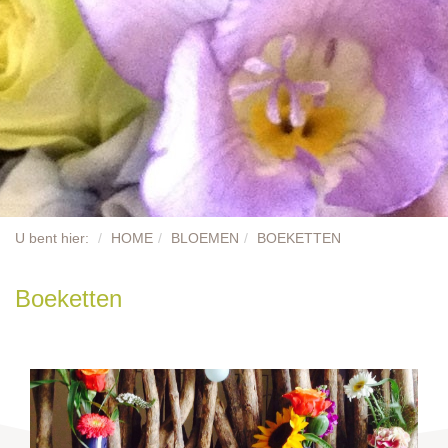
PLANTEN
DECORATIE
ONZE MERKEN
BLOEMENWINKELS
BESTELLEN
U bent hier:
HOME
BLOEMEN
BOEKETTEN
CONTACT
Boeketten