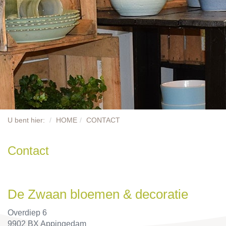
PLANTEN
DECORATIE
ONZE MERKEN
BLOEMENWINKELS
BESTELLEN
U bent hier:
HOME
CONTACT
CONTACT
Contact
De Zwaan bloemen & decoratie
Overdiep 6
9902 BX Appingedam